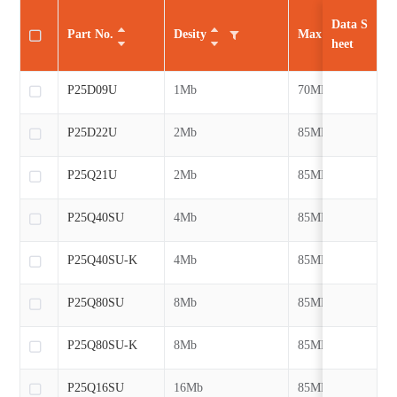
Data S
Part No.
Desity
Max CLK
heet
P25D09U
1Mb
70MHz
P25D22U
2Mb
85MHz
P25Q21U
2Mb
85MHz
P25Q40SU
4Mb
85MHz
P25Q40SU-K
4Mb
85MHz
P25Q80SU
8Mb
85MHz
P25Q80SU-K
8Mb
85MHz
P25Q16SU
16Mb
85MHz