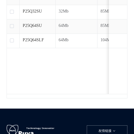
P25Q32SU
32Mb
85MHz
P25Q64SU
64Mb
85MHz
P25Q64SLF
64Mb
104MHz
友情链接