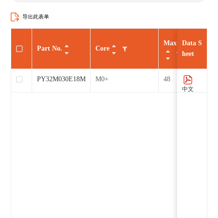
导出此表单
Max CLK（MHz
Data S
Part No.
Core
heet
PY32M030E18M7
M0+
48
中文