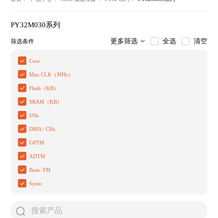
PY32M030系列
全选
清空
更多筛选
筛选条件
Core
Max CLK（MHz）
Flash（KB）
SRAM（KB）
I/Os
DMA / CHs
GPTM
ADTM
Basic TM
Systic