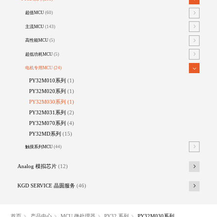
超值MCU
(60)
主流MCU
(143)
高性能MCU
(5)
超低功耗MCU
(5)
电机专用MCU
(24)
PY32M010系列
(1)
PY32M020系列
(1)
PY32M030系列
(1)
PY32M031系列
(2)
PY32M070系列
(4)
PY32MD系列
(15)
触摸系列MCU
(44)
Analog 模拟芯片
(12)
KGD SERVICE 晶圆服务
(46)
首页
产品中心
MCU 微处理器
PY32 系列
PY32M030系列