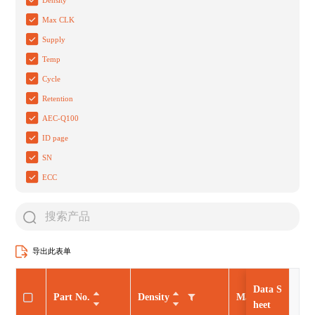
Max CLK
Supply
Temp
Cycle
Retention
AEC-Q100
ID page
SN
ECC
导出此表单
Data S
Part No.
Density
Max CLK
heet