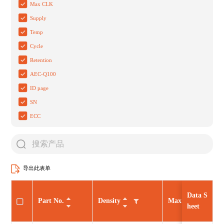
Max CLK
Supply
Temp
Cycle
Retention
AEC-Q100
ID page
SN
ECC
导出此表单
Data S
Part No.
Density
Max CLK
heet