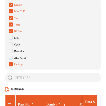
Density
Max CLK
Vcc
Temp
IO Bus
ESD
Cycle
Retention
AEC-Q100
Package
导出此表单
Data S
Part No.
Density
Max CLK