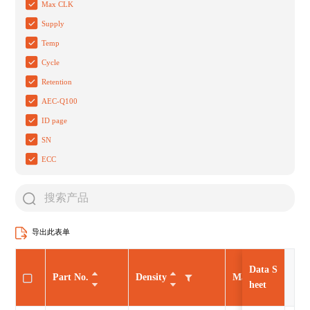
Max CLK
Supply
Temp
Cycle
Retention
AEC-Q100
ID page
SN
ECC
导出此表单
Data S
Part No.
Density
Max CLK
heet