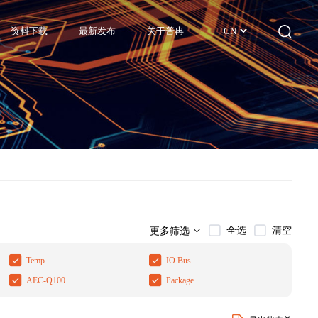
资料下载
最新发布
关于普冉
CN
全选
清空
更多筛选
Temp
IO Bus
AEC-Q100
Package