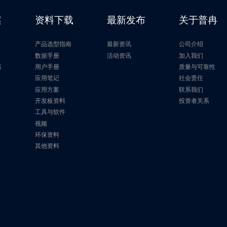
2Mb
104MHz
2.3V～3.6V
案
资料下载
最新发布
关于普冉
4Mb
104MHz
1.65V～3.6V
产品选型指南
最新资讯
公司介绍
32Mb
104MHz
1.1V～2.0V
片
数据手册
活动资讯
加入我们
器
用户手册
质量与可靠性
应用笔记
社会责任
H
16Mb
104MHz
1.65V～3.6V
应用方案
联系我们
开发板资料
投资者关系
2Mb
70MHz
1.65V~2.0V
工具与软件
视频
2Mb
104MHz
2.3V～3.6V
环保资料
其他资料
4Mb
104MHz
1.65V～3.6V
64Mb
104MHz
1.1V～2.0V
H
32Mb
85MHz
1.65V~2.0V
4Mb
85MHz
1.65V~2.0V