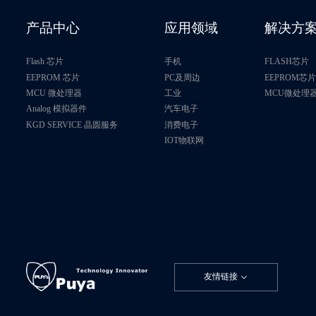
P25Q21H
产品中心
应用领域
解决方
P25Q40U
Flash 芯片
手机
FLASH芯片
P25Q32SN
EEPROM 芯片
PC及周边
EEPROM芯
MCU 微处理器
工业
MCU微处理
Analog 模拟器件
汽车电子
P25Q16UC-C8
KGD SERVICE 晶圆服务
消费电子
IOT物联网
P25T22L
P25T22H
P25Q40SU
P25Q64SN
友情链接
P25Q32LC-C8
P25Q40L