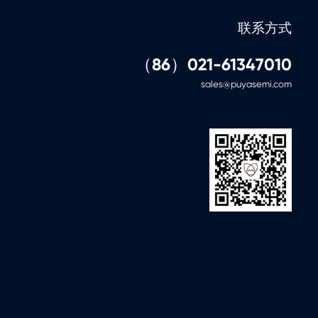
-40℃~105℃
Single/Dual/Quad
2kv
100k
英文
联系方式
-40℃~105℃
Single/Dual/Quad
4kv
100k
英文
（86）021-61347010
-40℃~85℃
Single/Dual/Quad/QPI/DTR
2kv
100k
sales@puyasemi.com
-40℃~85℃
Single/Dual/Quad
2kv
100k
-40℃~85℃
Single/Dual
2kv
100k
英文
-40℃~85℃
Single/Dual
2kv
100k
英文
-40℃~105℃
Single/Dual/Quad/QPI
4kv
100k
英文
-40℃~85℃
Single/Dual/Quad/QPI/DTR
2kv
100k
-40℃~85℃
Single/Dual/Quad/QPI
2kv
100k
-40℃~105℃
Single/Dual/Quad
2kv
100k