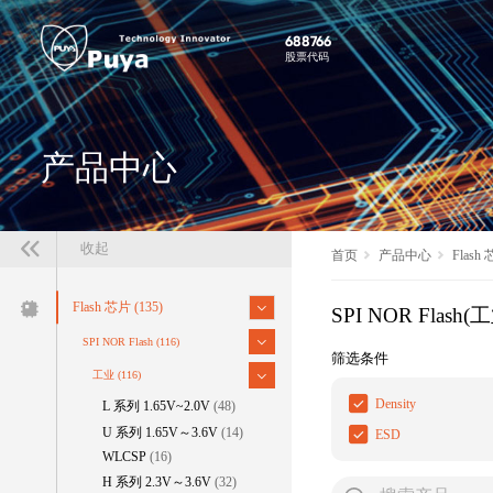
688766
股票代码
产品中心
收起
首页
产品中心
Flash
Flash 芯片
(135)
SPI NOR Flash(
SPI NOR Flash
(116)
筛选条件
工业
(116)
Density
L 系列 1.65V~2.0V
(48)
U 系列 1.65V～3.6V
(14)
ESD
WLCSP
(16)
H 系列 2.3V～3.6V
(32)