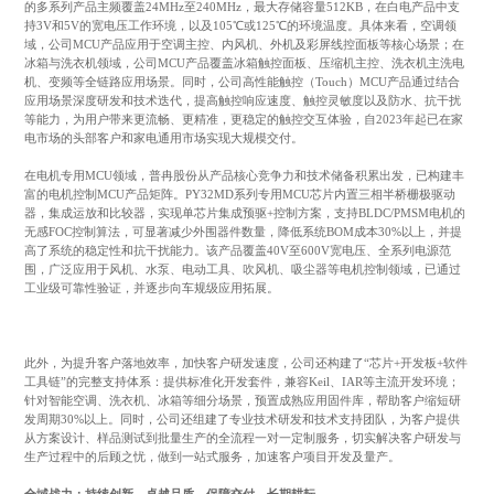
的多系列产品主频覆盖24MHz至240MHz，最大存储容量512KB，在白电产品中支
持3V和5V的宽电压工作环境，以及105℃或125℃的环境温度。具体来看，空调领
域，公司MCU产品应用于空调主控、内风机、外机及彩屏线控面板等核心场景；在
冰箱与洗衣机领域，公司MCU产品覆盖冰箱触控面板、压缩机主控、洗衣机主洗电
机、变频等全链路应用场景。同时，公司高性能触控（Touch）MCU产品通过结合
应用场景深度研发和技术迭代，提高触控响应速度、触控灵敏度以及防水、抗干扰
等能力，为用户带来更流畅、更精准，更稳定的触控交互体验，自2023年起已在家
电市场的头部客户和家电通用市场实现大规模交付。
在电机专用MCU领域，普冉股份从产品核心竞争力和技术储备积累出发，已构建丰
富的电机控制MCU产品矩阵。PY32MD系列专用MCU芯片内置三相半桥栅极驱动
器，集成运放和比较器，实现单芯片集成预驱+控制方案，支持BLDC/PMSM电机的
无感FOC控制算法，可显著减少外围器件数量，降低系统BOM成本30%以上，并提
高了系统的稳定性和抗干扰能力。该产品覆盖40V至600V宽电压、全系列电源范
围，广泛应用于风机、水泵、电动工具、吹风机、吸尘器等电机控制领域，已通过
工业级可靠性验证，并逐步向车规级应用拓展。
此外，为提升客户落地效率，加快客户研发速度，公司还构建了“芯片+开发板+软件
工具链”的完整支持体系：提供标准化开发套件，兼容Keil、IAR等主流开发环境；
针对智能空调、洗衣机、冰箱等细分场景，预置成熟应用固件库，帮助客户缩短研
发周期30%以上。同时，公司还组建了专业技术研发和技术支持团队，为客户提供
从方案设计、样品测试到批量生产的全流程一对一定制服务，切实解决客户研发与
生产过程中的后顾之忧，做到一站式服务，加速客户项目开发及量产。
全域战力：持续创新，卓越品质，保障交付，长期耕耘