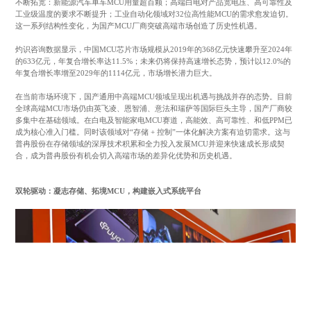
不断拓宽：新能源汽车单车MCU用量超百颗；高端白电对产品宽电压、高可靠性及
工业级温度的要求不断提升；工业自动化领域对32位高性能MCU的需求愈发迫切。
这一系列结构性变化，为国产MCU厂商突破高端市场创造了历史性机遇。
灼识咨询数据显示，中国MCU芯片市场规模从2019年的368亿元快速攀升至2024年
的633亿元，年复合增长率达11.5%；未来仍将保持高速增长态势，预计以12.0%的
年复合增长率增至2029年的1114亿元，市场增长潜力巨大。
在当前市场环境下，国产通用中高端MCU领域呈现出机遇与挑战并存的态势。目前
全球高端MCU市场仍由英飞凌、恩智浦、意法和瑞萨等国际巨头主导，国产厂商较
多集中在基础领域。在白电及智能家电MCU赛道，高能效、高可靠性、和低PPM已
成为核心准入门槛。同时该领域对“存储 + 控制”一体化解决方案有迫切需求。这与
普冉股份在存储领域的深厚技术积累和全力投入发展MCU并迎来快速成长形成契
合，成为普冉股份有机会切入高端市场的差异化优势和历史机遇。
双轮驱动：凝志存储、拓境MCU，构建嵌入式系统平台