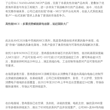
了公司SLC NAND/eMMC/MCP产品线，完善了非易失性存储产品布局，更叠加了优
质海外渠道与专业工程能力，进一步夯实了双战略并行的产品基础。如今，结合原
有完整存储体系，公司已成功实现“存储 + MCU”的平台化布局，在嵌入式系统满足
客户“一站式采购”需求上具备了更强的市场竞争力。
高性能MCU：多重优势赋能家电创新，追赶国际大厂
此次在AWE2026集中亮相的MCU系列，既是普冉股份技术积累的集中体现，也
是“存储+”战略的具象化落地，为客户提供了兼具性能与可靠性的高端解决方案。
依托十余年SONOS工艺沉淀，普冉股份将存储芯片的高可靠性、低功耗基因深度融
入MCU设计，产品可实现-40℃~105℃或125℃的宽温稳定工作，擦写寿命超10万
次，数据保持时间达20年以上，满足高端白电、工业控制等场景对产品可靠性的严
苛要求。
在场景渗透方面，普冉股份MCU清晰呈现出从消费电子基盘向高端白电核心控制节
点突破的战略纵深。在基础场景，公司已实现智能硬件、影音、个人护理、安防等
消费电子领域的全面覆盖，自2022年至2025年上半年总出货量超过14亿颗，市场份
额快速增长，市场认可度持续提升。
在白电领域，普冉股份已在空调、洗衣机、冰箱的变频、电机主控、触控及HMI显
示等多模块持续发力，推出了针对性的系列产品并实现量产。公司M0+及M4等内核