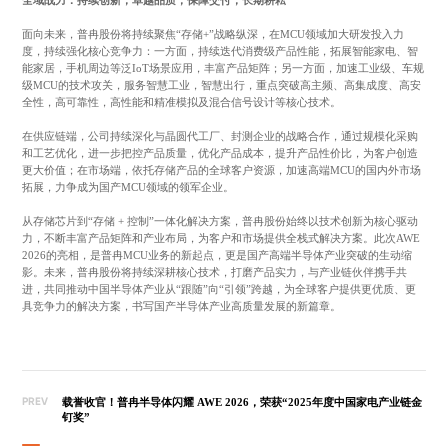
面向未来，普冉股份将持续聚焦“存储+”战略纵深，在MCU领域加大研发投入力
度，持续强化核心竞争力：一方面，持续迭代消费级产品性能，拓展智能家电、智
能家居，手机周边等泛IoT场景应用，丰富产品矩阵；另一方面，加速工业级、车规
级MCU的技术攻关，服务智慧工业，智慧出行，重点突破高主频、高集成度、高安
全性，高可靠性，高性能和精准模拟及混合信号设计等核心技术。
在供应链端，公司持续深化与晶圆代工厂、封测企业的战略合作，通过规模化采购
和工艺优化，进一步把控产品质量，优化产品成本，提升产品性价比，为客户创造
更大价值；在市场端，依托存储产品的全球客户资源，加速高端MCU的国内外市场
拓展，力争成为国产MCU领域的领军企业。
从存储芯片到“存储 + 控制”一体化解决方案，普冉股份始终以技术创新为核心驱动
力，不断丰富产品矩阵和产业布局，为客户和市场提供全栈式解决方案。此次AWE
2026的亮相，是普冉MCU业务的新起点，更是国产高端半导体产业突破的生动缩
影。未来，普冉股份将持续深耕核心技术，打磨产品实力，与产业链伙伴携手共
进，共同推动中国半导体产业从“跟随”向“引领”跨越，为全球客户提供更优质、更
具竞争力的解决方案，书写国产半导体产业高质量发展的新篇章。
PREV
载誉收官！普冉半导体闪耀 AWE 2026，荣获“2025年度中国家电产业链金
钉奖”