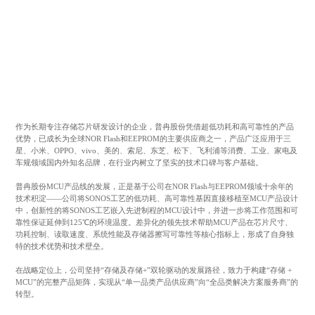
作为长期专注存储芯片研发设计的企业，普冉股份凭借超低功耗和高可靠性的产品
优势，已成长为全球NOR Flash和EEPROM的主要供应商之一，产品广泛应用于三
星、小米、OPPO、vivo、美的、索尼、东芝、松下、飞利浦等消费、工业、家电及
车规领域国内外知名品牌，在行业内树立了坚实的技术口碑与客户基础。
普冉股份MCU产品线的发展，正是基于公司在NOR Flash与EEPROM领域十余年的
技术积淀——公司将SONOS工艺的低功耗、高可靠性基因直接移植至MCU产品设计
中，创新性的将SONOS工艺嵌入先进制程的MCU设计中，并进一步将工作范围和可
靠性保证延伸到125℃的环境温度。差异化的领先技术帮助MCU产品在芯片尺寸、
功耗控制、读取速度、系统性能及存储器擦写可靠性等核心指标上，形成了自身独
特的技术优势和技术壁垒。
在战略定位上，公司坚持“存储及存储+”双轮驱动的发展路径，致力于构建“存储 +
MCU”的完整产品矩阵，实现从“单一品类产品供应商”向“全品类解决方案服务商”的
转型。