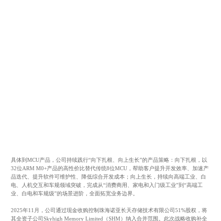
具体到MCU产品，公司持续践行“向下扎根、向上生长”的产品策略：向下扎根，以
32位ARM M0+产品的高性价比替代传统8位MCU，帮助客户提升开发效率、加速产
品迭代、提升软件可维护性、降低综合开发成本；向上生长，持续向高端工业、白
电、人机交互和车规领域突破，完成从“消费商用、家电和入门级工业”到“高端工
业、白电和车规级”的场景进阶，全面拓宽业务边界。
2025年11月，公司通过现金收购控制珠海诺亚长天存储技术有限公司51%股权，将
其全资子公司Skyhigh Memory Limited（SHM）纳入合并范围。此次战略收购补全