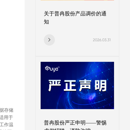
关于普冉股份产品调价的通
知
2026.03.31
数据存储
适用于
普冉股份严正申明——警惕
品工作温