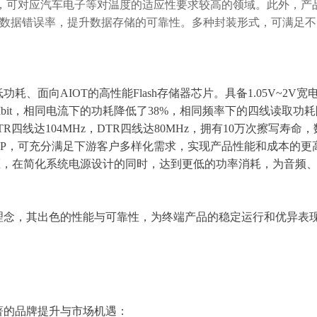
工作，可对应汽车电子等对温度的适应性要求较高的领域。此外，产
减少数据错误率，提升数据存储的可靠性。多种封装形式，可满足
耗、面向AIOT的高性能Flash存储器芯片。具备1.05V~2V宽
UJ/Mbit，相同电流下的功耗降低了38%，相同频率下的四线读取功
四线达104MHz，DTR四线达80MHz，拥有10万次擦写寿命
r SiP，可充分满足下游客户多样化需求，实现产品性能和成本的更
压，在简化系统电源设计的同时，达到更低的功率消耗，为音频
理念，其出色的性能与可靠性，为终端产品的稳定运行和优异表
著的品牌提升与市场机遇：