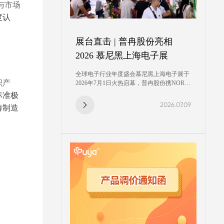
与市场
度认
展台直击 | 普冉股份亮相
2026 慕尼黑上海电子展
全球电子行业年度盛会慕尼黑上海电子展于
识产
2026年7月1日火热启幕，普冉股份携NOR
Flash、EEPROM、MCU等全系列芯片在上
标准极
海新国际博览中心N5馆632号展位重磅亮
2026.07.09
海制造
相。