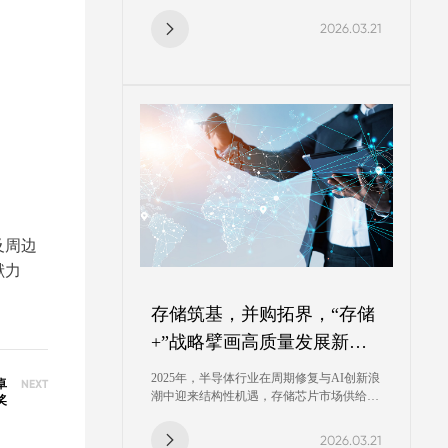
终端需求的集中释放带来的结构优化，公司
积极拓展市场份额，同时抓住市场供需缺口
2026.03.21
所带来的产品导入机会，营业收入规模及出
货量均达成新高。
及周边
献力
存储筑基，并购拓界，“存储
+”战略擘画高质量发展新蓝
图
2025年，半导体行业在周期修复与AI创新浪
NEXT
卓
潮中迎来结构性机遇，存储芯片市场供给格
奖
局持续优化。报告期内，公司实现营业总收
入23.20亿元，较上年同期增加28.62%，实
2026.03.21