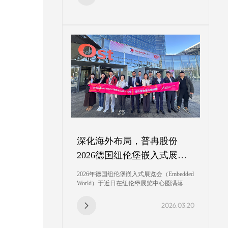
现历史新高。收入端的稳步提升，是公司在
存储主业深耕、“存储+”战略延伸、全球市
场拓展等多维度业务的协同发力与深度落地
深化海外布局，普冉股份
2026德国纽伦堡嵌入式展会
圆满落幕
2026年德国纽伦堡嵌入式展览会（Embedded
World）于近日在纽伦堡展览中心圆满落下
帷幕。普冉半导体（上海）股份有限公司
（以下简称“普冉股份”）携 NOR Flash、
2026.03.20
EEPROM、MCU等明星产品精彩亮相，向
海外客户展示了公司在非易失性存储器领域