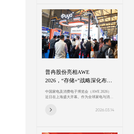
的深厚积累与“存储+”战略的最新成果，进
一步彰显了普冉股份加速拓展海外市场的坚
定决心。
普冉股份亮相AWE
2026，“存储+”战略深化布局
高性能MCU产品线
中国家电及消费电子博览会（AWE 2026）
近日在上海盛大开幕。作为全球家电与消费
电子行业最具影响力的年度盛会，本届AWE
全面展示了家电产业向"全屋智能"与"深度
2026.03.14
AIoT化"演进的最新趋势。在这一产业变革
的关键节点，普冉股份携MCU系列产品重
磅亮相，意味着公司在消费及家电市场的全
面布局，强势挺进高壁垒、高附加值的智能