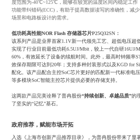
度范围为-40℃~125℃，能够在较宽的温度区间内稳定
功能带纠错码(ECC)，有助于提高数据读写的准确性，
场景和电路板设计的需求。
低功耗高性能
NOR Flash
存储器
芯片
P25Q32SN：
该系列产品是业界首家
1.1V新一代领先工艺、超低电压超低功
实现了行业目前最低功耗6.5UJ/Mbit，较上一代自研16
60%，有效延长了设备的续航时间。此外，最高时钟频率STR
效保存期限可达到20年；支持多种封装形式以及KGD fo
配化。该产品配合主控SoC芯片更好的匹配新一代标准电
等多模块SoC智能主控芯片提供必要的存储支持。
这两款产品完美诠释了普冉股份
“
持续创新
、
卓越品质
”
的
了坚实的
“记忆”基石。
政府推荐，赋能市场开拓
入选《上海市创新产品推荐目录》，为普冉股份带来了显