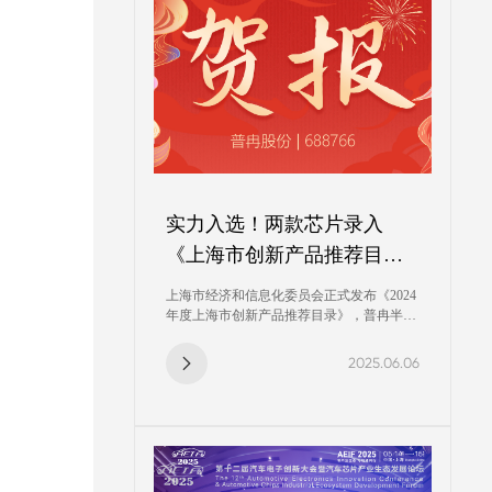
家电及白电核心供应链，以技术实力赋能行
业升级。
实力入选！两款芯片录入
《上海市创新产品推荐目
录》
上海市经济和信息化委员会正式发布《2024
年度上海市创新产品推荐目录》，普冉半导
体（上海）股份有限公司（股票代码：
688766）两款核心芯片产品——低功耗高性
2025.06.06
能NOR Flash存储器和高可靠性EEPROM存
储器，凭借其出色的技术创新与市场价值，
成功入选该权威目录。这标志着普冉股份在
半导体存储芯片领域的技术实力和产品竞争
力，获得了上海市政府的高度认可！