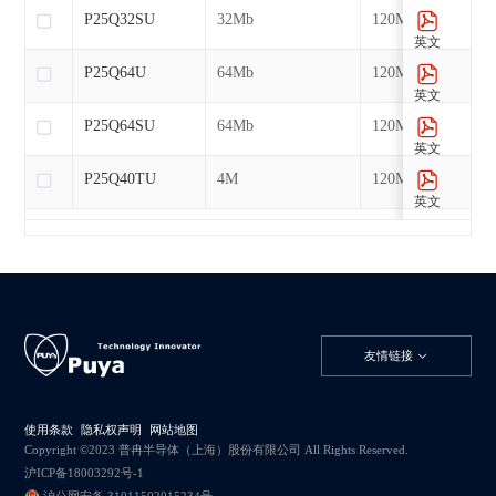
P25Q32SU
32Mb
120MHz
英文
P25Q64U
64Mb
120MHz
英文
P25Q64SU
64Mb
120MHz
英文
P25Q40TU
4M
120MHz
英文
友情链接
使用条款
隐私权声明
网站地图
Copyright ©2023 普冉半导体（上海）股份有限公司 All Rights Reserved.
沪ICP备18003292号-1
沪公网安备 31011502015234号