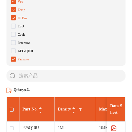
Vcc
Temp
IO Bus
ESD
Cycle
Retention
AEC-Q100
Package
导出此表单
Data S
Part No.
Density
Max CLK
heet
P25Q10U
1Mb
104MHz