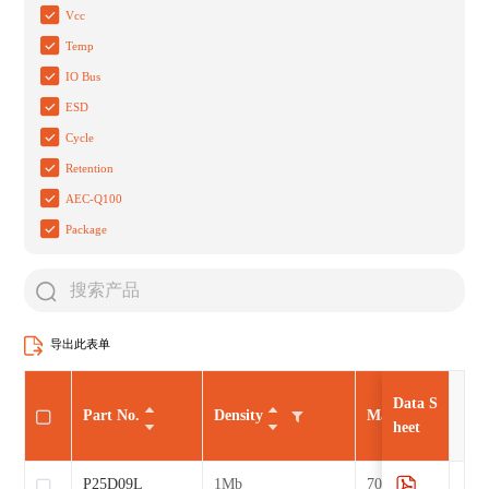
Vcc
Temp
IO Bus
ESD
Cycle
Retention
AEC-Q100
Package
导出此表单
Data S
Part No.
Density
Max CLK
heet
P25D09L
1Mb
70MHz