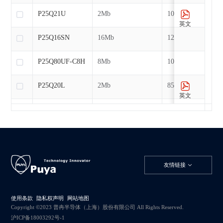
P25Q21U
2Mb
104MHz
英文
P25Q16SN
16Mb
120MHz
P25Q80UF-C8H
8Mb
104MHz
P25Q20L
2Mb
85MHz
英文
P25T12H
1Mb
104MHz
英文
P25Q21L
2Mb
85MHz
英文
P25Q21H
2Mb
104MHz
友情链接
英文
P25Q40U
4Mb
104MHz
英文
使用条款
隐私权声明
网站地图
P25Q32SN
32Mb
104MHz
Copyright ©2023 普冉半导体（上海）股份有限公司 All Rights Reserved.
沪ICP备18003292号-1