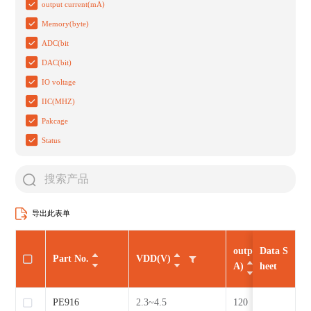
output current(mA)
Memory(byte)
ADC(bit
DAC(bit)
IO voltage
IIC(MHZ)
Pakcage
Status
导出此表单
output current(m
Data S
Part No.
VDD(V)
A)
heet
PE916
2.3~4.5
120