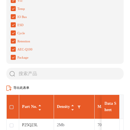
Vcc
Temp
IO Bus
ESD
Cycle
Retention
AEC-Q100
Package
导出此表单
Data S
Part No.
Density
Max CLK
heet
P25Q23L
2Mb
70MHz