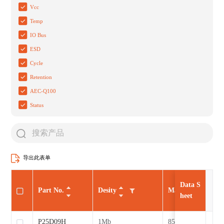
Vcc
Temp
IO Bus
ESD
Cycle
Retention
AEC-Q100
Status
导出此表单
Data S
Part No.
Desity
Max CLK
heet
P25D09H
1Mb
85MHz