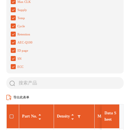
Max CLK
Supply
Temp
Cycle
Retention
AEC-Q100
ID page
SN
ECC
导出此表单
Data S
Part No.
Density
Max CLK
heet