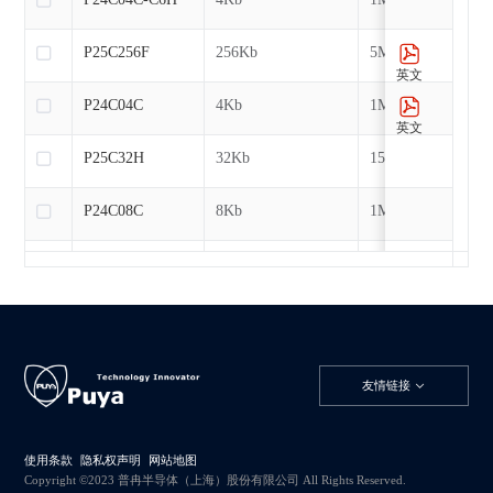
P25C256F
256Kb
5MHz
英文
P24C04C
4Kb
1MHz
英文
P25C32H
32Kb
15MHz
P24C08C
8Kb
1MHz
P24C08C-C6H
8Kb
1MHz
P25C512F
512Kb
5MHz
英文
P24C08C
8Kb
1MHz
友情链接
英文
P25C64H
64Kb
15MHz
使用条款
隐私权声明
网站地图
P24C16C
16Kb
1MHz
Copyright ©2023 普冉半导体（上海）股份有限公司 All Rights Reserved.