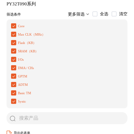
PY32T090系列
全选
清空
更多筛选
筛选条件
Core
Max CLK（MHz）
Flash（KB）
SRAM（KB）
I/Os
DMA / CHs
GPTM
ADTM
Basic TM
Systic
导出此表单