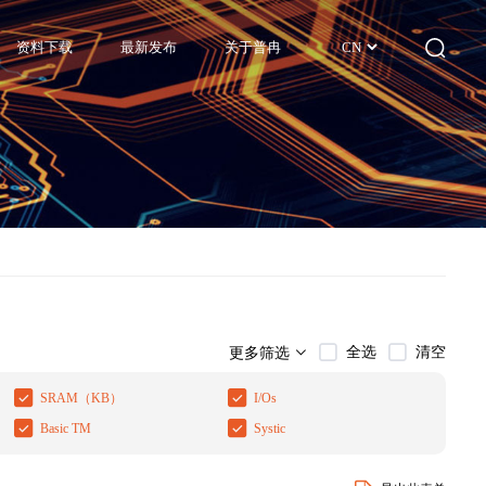
资料下载
最新发布
关于普冉
CN
全选
清空
更多筛选
SRAM（KB）
I/Os
Basic TM
Systic