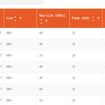
Max CLK（MHz）
Core
Flash（KB）
U7
M0+
48
32
P7
M0+
48
32
P7
M0+
24
20
S7
M0+
48
32
S7
M0+
48
32
S7
M0+
48
32
S7
M0+
24
20