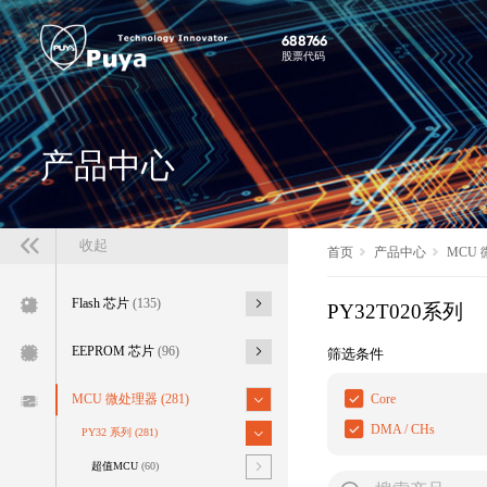
688766
股票代码
产品中心
收起
首页
产品中心
MCU
Flash 芯片
(135)
PY32T020系列
EEPROM 芯片
(96)
筛选条件
Core
MCU 微处理器
(281)
DMA / CHs
PY32 系列
(281)
超值MCU
(60)