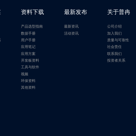
7-B
M0+
48
32
案
资料下载
最新发布
关于普冉
7-B
M0+
48
32
产品选型指南
最新资讯
公司介绍
7-B
M0+
24
20
片
数据手册
活动资讯
加入我们
器
用户手册
质量与可靠性
应用笔记
社会责任
7-B
M0+
48
32
应用方案
联系我们
开发板资料
投资者关系
7-B
M0+
24
20
工具与软件
视频
7-B
M0+
48
32
环保资料
其他资料
7-B
M0+
24
20
7-B
M0+
48
32
7-B
M0+
24
20
7-B
M0+
48
32