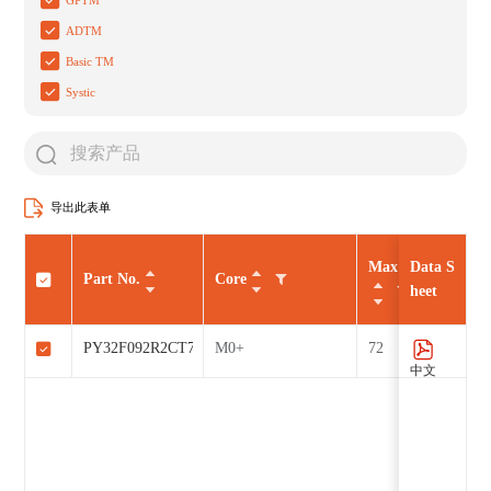
ADTM
Basic TM
Systic
导出此表单
Max CLK（MHz
Data S
Part No.
Core
heet
PY32F092R2CT7
M0+
72
中文