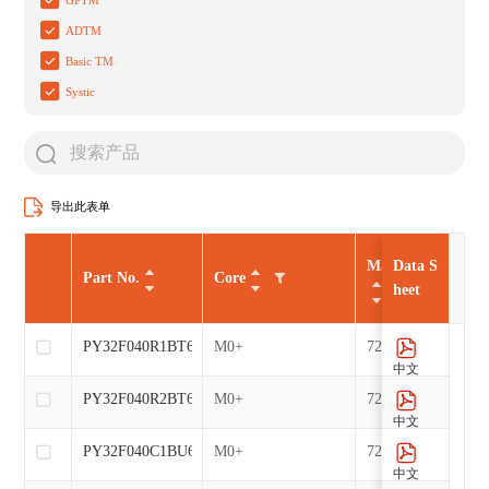
ADTM
Basic TM
Systic
导出此表单
Max CLK（MHz
Data S
Part No.
Core
heet
PY32F040R1BT6
M0+
72
中文
PY32F040R2BT6
M0+
72
中文
PY32F040C1BU6
M0+
72
中文