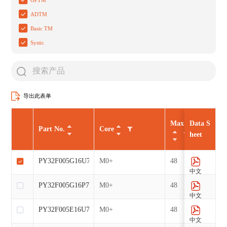
ADTM
Basic TM
Systic
导出此表单
Max CLK（MHz
Data S
Part No.
Core
heet
PY32F005G16U7
M0+
48
中文
PY32F005G16P7
M0+
48
中文
PY32F005E16U7
M0+
48
中文