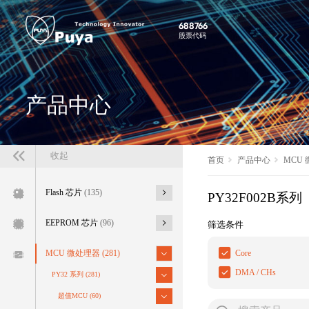
688766
股票代码
产品中心
收起
首页
产品中心
MCU
Flash 芯片
(135)
PY32F002B系列
EEPROM 芯片
(96)
筛选条件
Core
MCU 微处理器
(281)
DMA / CHs
PY32 系列
(281)
超值MCU
(60)