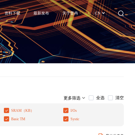
资料下载
最新发布
关于普冉
CN
全选
清空
更多筛选
SRAM（KB）
I/Os
Basic TM
Systic